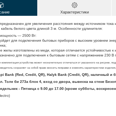
сание
Характеристики
 предназначен для увеличения расстояния между источником тока 
 кабель белого цвета длиной 3 м. Особенности удлинителя:
мощность — 2500 Вт:
ойдет для подключения бытовых приборов с высоким уровнем энер
нка;
 жилы изготовлены из меди, которая отличается устойчивостью к 
значено для подключения к бытовым сетям с напряжением 230 В п
 комплектация устройства может незначительно отличаться от указанного на рисунке, под
водитель сохраняет за собой право вносить поправки и изменять характеристики изделия
i Bank (Red, Credit, QR), Halyk Bank (Credit, QR), наличный и
ул. Толе би 273а блок 4, вход со двора, вывеска на стене Без
дельник - Пятница с 9.00 до 17.00 (кроме субботы, воскресен
ectro)