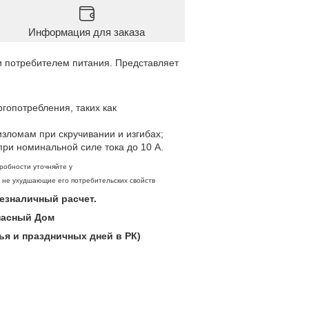
Информация для заказа
и потребителем питания. Представляет
гопотребления, таких как
изломам при скручивании и изгибах;
ри номинальной силе тока до 10 А.
робности уточняйте у
, не ухудшающие его потребительских свойств
 безналичный расчет.
опасный Дом
ья и праздничных дней в РК)