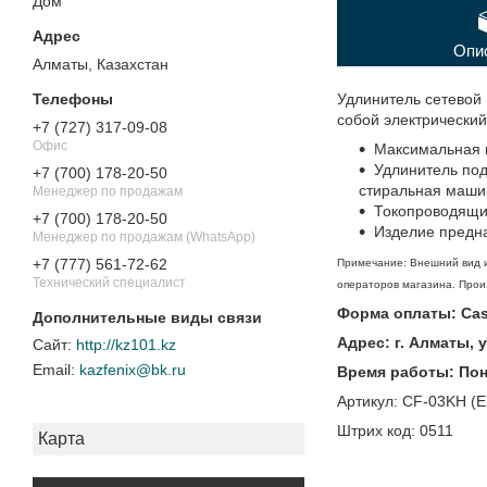
Дом"
Опи
Алматы, Казахстан
Удлинитель сетевой
собой электрический
+7 (727) 317-09-08
Офис
Максимальная 
Удлинитель под
+7 (700) 178-20-50
стиральная маши
Менеджер по продажам
Токопроводящие
+7 (700) 178-20-50
Изделие предна
Менеджер по продажам (WhatsApp)
+7 (777) 561-72-62
Примечание: Внешний вид и
Технический специалист
операторов магазина. Произ
Форма оплаты: Casp
Адрес: г. Алматы, 
http://kz101.kz
kazfenix@bk.ru
Время работы: Поне
Артикул: CF-03KH (El
Штрих код: 0511
Карта