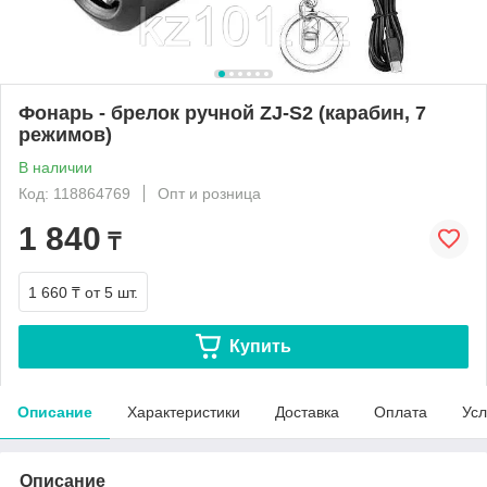
Фонарь - брелок ручной ZJ-S2 (карабин, 7
режимов)
В наличии
Код: 118864769
Опт и розница
1 840
₸
1 660 ₸
от 5 шт.
Купить
Описание
Характеристики
Доставка
Оплата
Усл
Описание