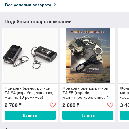
Все условия возврата
Подобные товары компании
Фонарь - брелок ручной
Фонарь - брелок ручной
Фона
ZJ-S4 (карабин, защелка,
ZJ-S5 (карабин,
магн
магнит, 10 режимов)
магнитное крепление, 7
час
режимов)
Poli
2 700
2 000
3 4
₸
₸
Купить
Купить