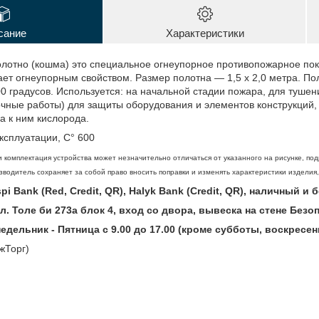
сание
Характеристики
лотно (кошма) это специальное огнеупорное противопожарное пок
ает огнеупорным свойством. Размер полотна — 1,5 х 2,0 метра. П
0 градусов. Используется: на начальной стадии пожара, для тушен
очные работы) для защиты оборудования и элементов конструкций
а к ним кислорода.
ксплуатации, С° 600
 комплектация устройства может незначительно отличаться от указанного на рисунке, под
водитель сохраняет за собой право вносить поправки и изменять характеристики изделия
i Bank (Red, Credit, QR), Halyk Bank (Credit, QR), наличный и
ул. Толе би 273а блок 4, вход со двора, вывеска на стене Без
дельник - Пятница с 9.00 до 17.00 (кроме субботы, воскресен
жТорг)