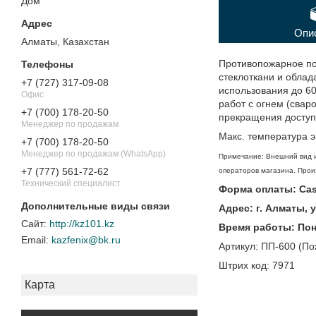
Дом"
Опи
Алматы, Казахстан
Противопожарное по
стеклоткани и облад
+7 (727) 317-09-08
использования до 60
Офис
работ с огнем (свар
+7 (700) 178-20-50
прекращения доступ
Менеджер по продажам
Макс. температура э
+7 (700) 178-20-50
Менеджер по продажам (WhatsApp)
Примечание: Внешний вид и
+7 (777) 561-72-62
операторов магазина. Произ
Технический специалист
Форма оплаты: Casp
Адрес: г. Алматы, 
http://kz101.kz
Время работы: Поне
kazfenix@bk.ru
Артикул: ПП-600 (По
Штрих код: 7971
Карта