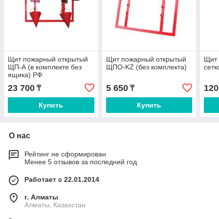
Щит пожарный открытый
Щит пожарный открытый
Щит 
ЩП-А (в комплекте без
ЩПО-KZ (без комплекта)
сетк
ящика) РФ
23 700
5 650
120
₸
₸
Купить
Купить
О нас
Рейтинг не сформирован
Менее 5 отзывов за последний год
Работает с 22.01.2014
г. Алматы
Алматы, Казахстан