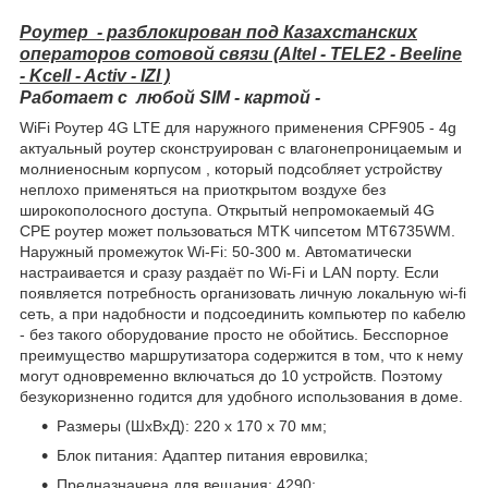
Роутер - разблокирован под Казахстанских
операторов сотовой связи (Altel - TELE2 - Beeline
- Kcell - Activ - IZI )
Работает с любой SIM - картой -
WiFi Роутер 4G LTE для наружного применения CPF905 - 4g
актуальный роутер сконструирован с влагонепроницаемым и
молниеносным корпусом , который подсобляет устройству
неплохо применяться на приоткрытом воздухе без
широкополосного доступа. Открытый непромокаемый 4G
CPE роутер может пользоваться MTK чипсетом MT6735WM.
Наружный промежуток Wi-Fi: 50-300 м. Автоматически
настраивается и сразу раздаёт по Wi-Fi и LAN порту. Если
появляется потребность организовать личную локальную wi-fi
сеть, а при надобности и подсоединить компьютер по кабелю
- без такого оборудование просто не обойтись. Бесспорное
преимущество маршрутизатора содержится в том, что к нему
могут одновременно включаться до 10 устройств. Поэтому
безукоризненно годится для удобного использования в доме.
Размеры (ШxВxД): 220 x 170 x 70 мм;
Блок питания: Адаптер питания евровилка;
Предназначена для вещания: 4290;