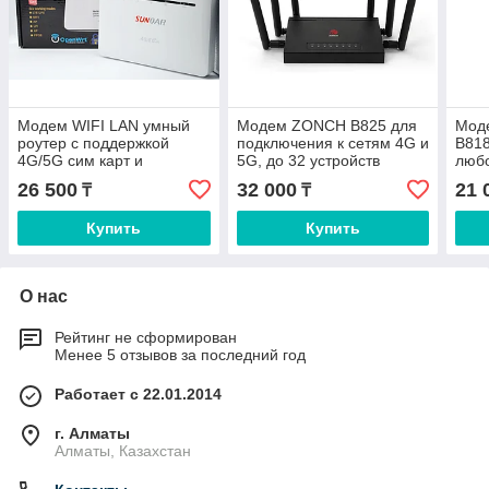
Модем WIFI LAN умный
Модем ZONCH B825 для
Моде
роутер с поддержкой
подключения к сетям 4G и
B818
4G/5G сим карт и
5G, до 32 устройств
любо
четырьмя Ethernet
одновременно
4G, 
26 500
32 000
21 
₸
₸
портами, Sunqar LUXURY
B535 Pro
Купить
Купить
О нас
Рейтинг не сформирован
Менее 5 отзывов за последний год
Работает с 22.01.2014
г. Алматы
Алматы, Казахстан