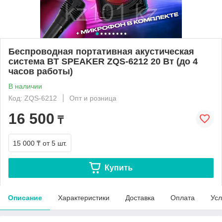
Беспроводная портативная акустическая
система BT SPEAKER ZQS-6212 20 Вт (до 4
часов работы)
В наличии
Код: ZQS-6212
Опт и розница
16 500
₸
15 000 ₸
от 5 шт.
Купить
Описание
Характеристики
Доставка
Оплата
Усл