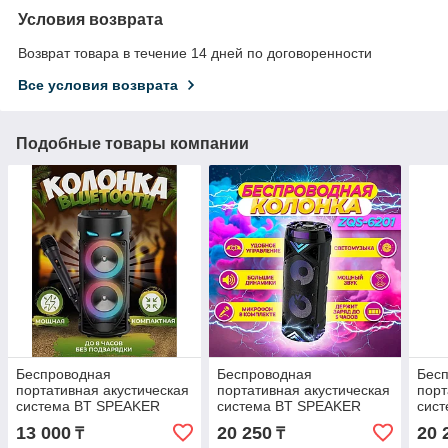
Условия возврата
Возврат товара в течение 14 дней по договоренности
Все условия возврата
Подобные товары компании
Беспроводная
Беспроводная
Бес
портативная акустическая
портативная акустическая
порт
система BT SPEAKER
система BT SPEAKER
сис
ZQS-4238 16 Вт (до 5
ZQS-6201 30 Вт (до 6
ZQS-
13 000
20 250
20 
₸
₸
часов работы)
часов работы)
часо