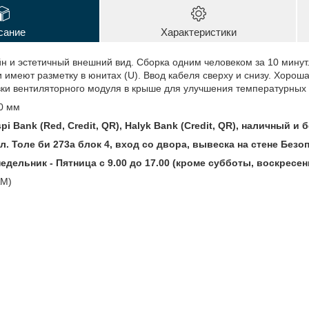
сание
Характеристики
 и эстетичный внешний вид. Сборка одним человеком за 10 минут.
меют разметку в юнитах (U). Ввод кабеля сверху и снизу. Хороша
вки вентиляторного модуля в крыше для улучшения температурных
0 мм
i Bank (Red, Credit, QR), Halyk Bank (Credit, QR), наличный и
ул. Толе би 273а блок 4, вход со двора, вывеска на стене Без
дельник - Пятница с 9.00 до 17.00 (кроме субботы, воскресен
AM)