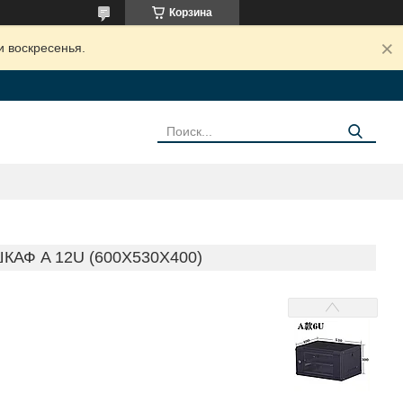
Корзина
и воскресенья.
Ф A 12U (600Х530Х400)