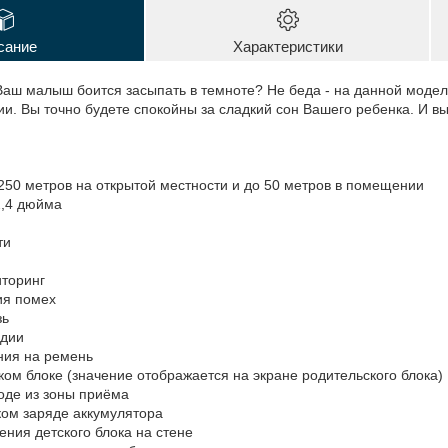
сание
Характеристики
аш малыш боится засыпать в темноте? Не беда - на данной модел
. Вы точно будете спокойны за сладкий сон Вашего ребенка. И вы 
250 метров на открытой местности и до 50 метров в помещении
2,4 дюйма
ти
торинг
ия помех
зь
одии
ния на ремень
ком блоке (значение отображается на экране родительского блока)
оде из зоны приёма
ком заряде аккумулятора
ения детского блока на стене