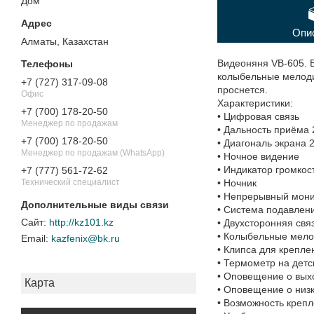
Дом"
Опи
Алматы, Казахстан
Видеоняня VB-605. В
колыбельные мелодии
+7 (727) 317-09-08
проснется.
Офис
Характеристики:
+7 (700) 178-20-50
• Цифровая связь
Менеджер по продажам
• Дальность приёма 
+7 (700) 178-20-50
• Диагональ экрана 
Менеджер по продажам (WhatsApp)
• Ночное видение
• Индикатор громкос
+7 (777) 561-72-62
• Ночник
Технический специалист
• Непрерывный мони
• Система подавлен
http://kz101.kz
• Двухсторонняя свя
• Колыбельные мел
kazfenix@bk.ru
• Клипса для крепле
• Термометр на детс
• Оповещение о вых
Карта
• Оповещение о низ
• Возможность крепл